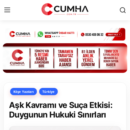
Kurumsal
Cumhurbaşkanlığı
Bakanlıklar
TBMM
Köşe Yazıları
Türkiye
Siyasi Partiler
Aşk Kavramı ve Suça Etkisi:
Yerel Yönetimler
Duygunun Hukuki Sınırları
Mülki İdare