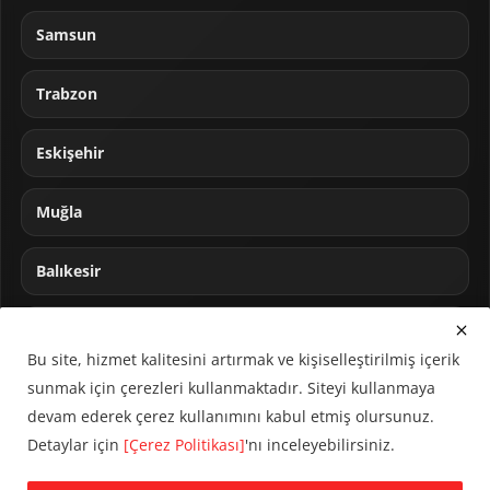
Samsun
Trabzon
Eskişehir
Muğla
Balıkesir
Sakarya
Bu site, hizmet kalitesini artırmak ve kişiselleştirilmiş içerik
sunmak için çerezleri kullanmaktadır. Siteyi kullanmaya
devam ederek çerez kullanımını kabul etmiş olursunuz.
Detaylar için
[Çerez Politikası]
'nı inceleyebilirsiniz.
© 2024 CUMHA (Cumhur Haber Ajansı) Tüm hakları saklıdır.