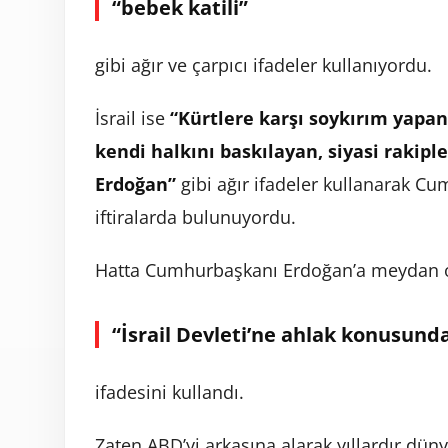
“bebek katili”
gibi ağır ve çarpıcı ifadeler kullanıyordu.
İsrail ise
“Kürtlere karşı soykırım yapa
kendi halkını baskılayan, siyasi rakipl
Erdoğan”
gibi ağır ifadeler kullanarak Cu
iftiralarda bulunuyordu.
Hatta Cumhurbaşkanı Erdoğan’a meydan 
“İsrail Devleti’ne ahlak konusunda
ifadesini kullandı.
Zaten ABD’yi arkasına alarak yıllardır d