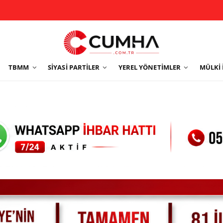
TBMM
SIYASI PARTILER
YEREL YÖNETIMLER
MÜLKI 