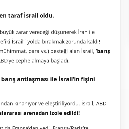
n taraf İsrail oldu.
 büyük zarar vereceği düşünerek İran ile
iki İsrail’i yolda bırakmak zorunda kaldı!
mühimmat, para vs.) desteği alan İsrail,
‘barış
BD’ye cephe almaya başladı.
arış antlaşması ile İsrail’in fişini
fından kınanıyor ve eleştiriliyordu. İsrail, ABD
uslararası arenadan izole edildi!
at da Fransa’dan yedi. Fransa/Paris’te