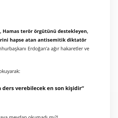
n, Hamas terör örgütünü destekleyen,
erini hapse atan antisemitik diktatör
mhurbaşkanı Erdoğan’a ağır hakaretler ve
okuyarak:
 ders verebilecek en son kişidir”
ünyaya meydan okumadı mı?!