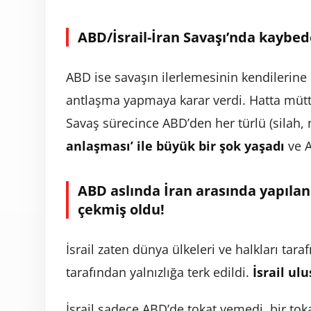
ABD/İsrail-İran Savaşı’nda kaybede
ABD ise savaşın ilerlemesinin kendilerine
antlaşma yapmaya karar verdi. Hatta müttef
Savaş sürecince ABD’den her türlü (silah, 
anlaşması’ ile büyük bir şok yaşadı
ve A
ABD aslında İran arasında yapılan b
çekmiş oldu!
İsrail zaten dünya ülkeleri ve halkları tara
tarafından yalnızlığa terk edildi.
İsrail ul
İsrail sadece ABD’de tokat yemedi, bir tok