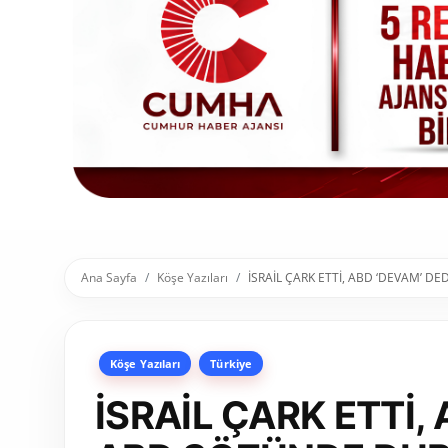
Toplum ve Yaşam
Sivil Toplum Kuruluşları
Kamu Kurumları ve Üst Kurullar
Resmi Reklamlar
Ana Sayfa
Köşe Yazıları
İSRAİL ÇARK ETTİ, ABD ‘DEVAM’ D
Köşe Yazıları
Türkiye
İSRAİL ÇARK ETTİ, 