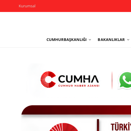
Kurumsal
Kurumsal
CUMHURBAŞKANLIĞI
BAKANLIKLAR
Cumhurbaşkanlığı
Bakanlıklar
TBMM
Siyasi Partiler
Yerel Yönetimler
Mülki İdare