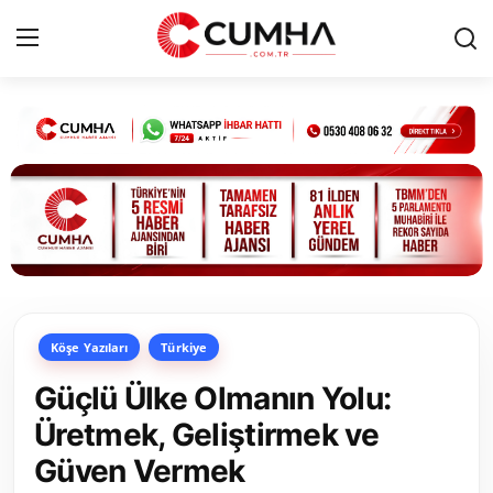
Kurumsal
Cumhurbaşkanlığı
Bakanlıklar
TBMM
Köşe Yazıları
Türkiye
Siyasi Partiler
Güçlü Ülke Olmanın Yolu:
Yerel Yönetimler
Üretmek, Geliştirmek ve
Güven Vermek
Mülki İdare