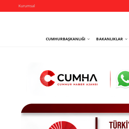
Kurumsal
Kurumsal
CUMHURBAŞKANLIĞI
BAKANLIKLAR
Cumhurbaşkanlığı
Bakanlıklar
TBMM
Siyasi Partiler
Yerel Yönetimler
Mülki İdare