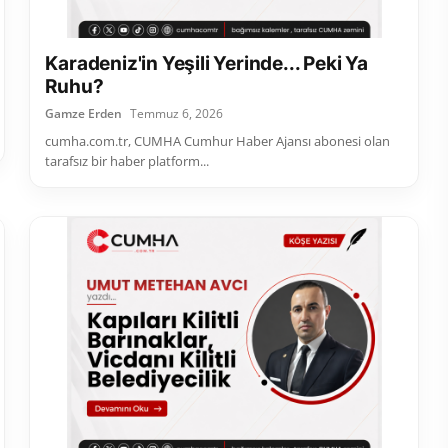
Karadeniz'in Yeşili Yerinde... Peki Ya
Ruhu?
Gamze Erden
Temmuz 6, 2026
cumha.com.tr, CUMHA Cumhur Haber Ajansı abonesi olan
tarafsız bir haber platform...