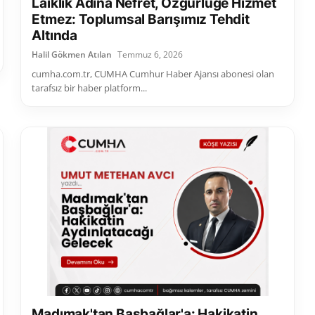
Laiklik Adına Nefret, Özgürlüğe Hizmet
Etmez: Toplumsal Barışımız Tehdit
Altında
Halil Gökmen Atılan
Temmuz 6, 2026
cumha.com.tr, CUMHA Cumhur Haber Ajansı abonesi olan
tarafsız bir haber platform...
Madımak'tan Başbağlar'a: Hakikatin