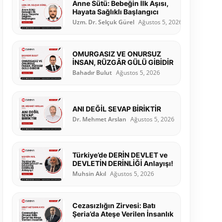
Anne Sütü: Bebeğin İlk Aşısı,
Hayata Sağlıklı Başlangıcı
Uzm. Dr. Selçuk Gürel
Ağustos 5, 2026
OMURGASIZ VE ONURSUZ
İNSAN, RÜZGÂR GÜLÜ GİBİDİR
Bahadır Bulut
Ağustos 5, 2026
ANI DEĞİL SEVAP BİRİKTİR
Dr. Mehmet Arslan
Ağustos 5, 2026
Türkiye’de DERİN DEVLET ve
DEVLETİN DERİNLİĞİ Anlayışı!
Muhsin Akıl
Ağustos 5, 2026
Cezasızlığın Zirvesi: Batı
Şeria’da Ateşe Verilen İnsanlık