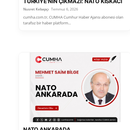
TÜRKİYE’NİN ÇIKMAZI: NATO KISKACI
Nusret Kebapçı
Temmuz 6, 2026
cumha.com.tr, CUMHA Cumhur Haber Ajansı abonesi olan
tarafsız bir haber platform...
NATO ANKARADA