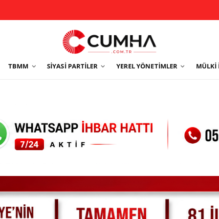
TBMM
SIYASI PARTILER
YEREL YÖNETIMLER
MÜLKI 